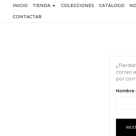
INICIO
TIENDA
COLECCIONES
CATÁLOGO
NO
CONTACTAR
¿Perdist
correo e
por corr
Nombre d
RES