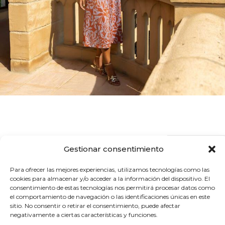
Gestionar consentimiento
CONTÁCTANOS
NUESTROS
ENCUÉNTRANOS
©
Aviso
Política de
Condiciones
Mapa
BipBip
2026
ventas@bip-
TELÉFONOS
Polígono
legal
privacidad
de compra
del
–
Para ofrecer las mejores experiencias, utilizamos tecnologías como las
sitio
bip.net
Industrial
+34
cookies para almacenar y/o acceder a la información del dispositivo. El
Moda
Los
976
consentimiento de estas tecnologías nos permitirá procesar datos como
Leones,
656
español
el comportamiento de navegación o las identificaciones únicas en este
Sector
737
y
sitio. No consentir o retirar el consentimiento, puede afectar
17,
+34
negativamente a ciertas características y funciones.
tienda
Nave
689